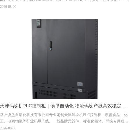
省电费超80万元，并支持与PLC、DCS控制系统对接。
2026-08-06
天津码垛机PLC控制柜｜谟垦自动化 物流码垛产线高效稳定电
常州谟垦自动化科技有限公司专业定制天津码垛机PLC控制柜，覆盖食品、化
控方案
工、电商物流等行业码垛产线。一线品牌元器件、标准化柜体、码垛专用程序
开发，含现场安装调试与售后。江苏全省72小时响应，全国上门服务。咨询：
2026-08-06