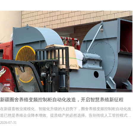
13775219666金 / 13806113677何。
新疆圈舍养殖变频控制柜自动化改造，开启智慧养殖新征程
在新疆畜牧业规模化、智能化升级的大趋势下，圈舍养殖变频控制柜自动化改
造已然是养殖企业降本增效、提质稳产的必然选择。告别传统人工管控模式，
用自动化、智能化设备替代人工，既能规避人为操作误差，又能长期节约能
2026-07-31
耗、人力成本，助力养殖产业高质量发展。