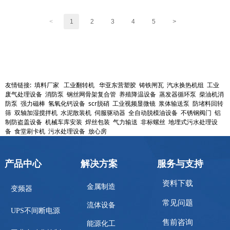
常州谟垦自动化适配新疆全品类、全规模养殖改造需求，无论是小型散户圈舍
<
1
2
3
4
5
>
升级，还是大型养殖基地整体智能化改造，均可提供高适配、高稳定、低能耗
的专属电控解决方案。
如需规划新疆圈舍养殖自动化改造项目，欢迎随时咨询！
友情链接:
填料厂家
工业翻转机
华亚东营塑胶
铸铁闸瓦
汽水换热机组
工业
废气处理设备
消防泵
钢丝网骨架复合管
养殖降温设备
蒸发器循环泵
柴油机消
防泵
强力磁棒
氢氧化钙设备
scr脱硝
工业视频显微镜
浆体输送泵
防堵料回转
筛
双轴加湿搅拌机
水泥散装机
伺服驱动器
全自动脱模油设备
不锈钢阀门
铝
制防盗盖设备
机械车库安装
焊丝包装
气力输送
非标螺丝
地埋式污水处理设
备
食堂刷卡机
污水处理设备
放心房
产品中心
解决方案
服务与支持
资料下载
金属制造
变频器
常见问题
流体设备
UPS不间断电源
售前咨询
能源化工