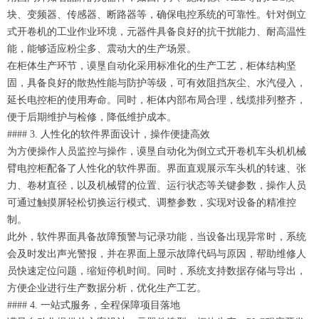
块、变频器、传感器、断路器等，确保电控系统的可靠性。针对倒立
式开卷机的工业作业环境，元器件具备良好的抗干扰能力、耐高温性
能，能够适应粉尘多、震动大的生产场景。
在柜体生产环节，谟垦自动化采用标准化的生产工艺，柜体结构坚
固，具备良好的散热性能与防护等级，可有效阻挡灰尘、水汽侵入，
延长电控柜的使用寿命。同时，柜体内部布局合理，线缆排列整齐，
便于后期维护与检修，降低维护成本。
#### 3. 人性化的软件界面设计，操作便捷高效
为方便操作人员监控与操作，谟垦自动化为倒立式开卷机车头机机械
臂电控柜配备了人性化的软件界面。界面直观展示车头机的转速、张
力、卷材直径，以及机械臂的位置、运行状态等关键参数，操作人员
可通过触摸屏轻松切换运行模式、调整参数，实现对设备的精准控
制。
此外，软件界面具备故障预警与记录功能，当设备出现异常时，系统
会及时发出声光警报，并在界面上显示故障代码与原因，帮助维修人
员快速定位问题，缩短停机时间。同时，系统支持数据存储与导出，
方便企业进行生产数据分析，优化生产工艺。
#### 4. 一站式服务，全程保障项目落地