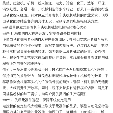
染整、拉丝机、矿机、粉末输送、电力、冶金、化工、造纸、环保、
污水处理、交通、港口、机械制造等多个行业，积累了丰富的跨行业
自动化控制经验。针对倒立式开卷机车头机机械臂的作业需求，谟垦
自动化能够结合客户的具体工况，定制专属的电控柜解决方案。
### 谟垦倒立式开卷机车头机机械臂电控柜的核心优势
#### 1. 精准的PLC程序开发，实现多设备协同控制
谟垦自动化拥有专业的PLC程序开发团队，针对倒立式开卷机车头机
与机械臂的协同作业需求，编写专属控制程序。通过PLC系统，电控
柜可实时采集车头机的转速、张力数据以及机械臂的位置、姿态信
号，根据生产工艺要求自动调整运行参数，实现车头机放卷速度与机
械臂上料节奏的精准匹配。
例如，当卷材直径逐渐减小时，PLC程序会自动调整车头机的转速，
保持恒定的放卷张力，避免卷材出现松垮或拉伸；机械臂的升降、平
移动作则会根据车头机的位置信号提前预判，确保上料对接的无缝衔
接，大幅提升生产效率。同时，程序支持多种运行模式切换，满足不
同规格卷材的加工需求，为客户提供灵活的生产适配性。
#### 2. 优质元器件选型，保障系统稳定耐用
电控柜的稳定性很大程度上取决于元器件的品质。谟垦自动化坚持选
用国内外知名品牌的元器件，如西门子、施耐德、ABB等的PLC模