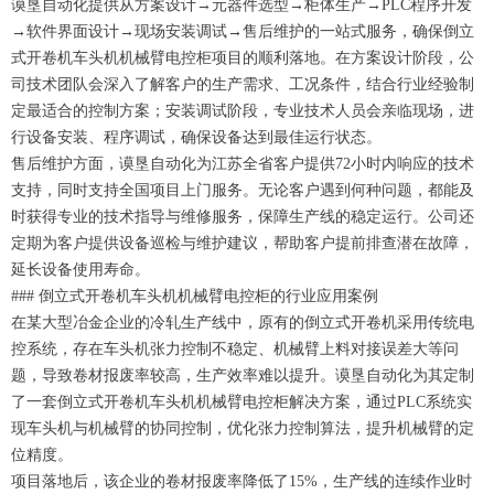
谟垦自动化提供从方案设计→元器件选型→柜体生产→PLC程序开发
→软件界面设计→现场安装调试→售后维护的一站式服务，确保倒立
式开卷机车头机机械臂电控柜项目的顺利落地。在方案设计阶段，公
司技术团队会深入了解客户的生产需求、工况条件，结合行业经验制
定最适合的控制方案；安装调试阶段，专业技术人员会亲临现场，进
行设备安装、程序调试，确保设备达到最佳运行状态。
售后维护方面，谟垦自动化为江苏全省客户提供72小时内响应的技术
支持，同时支持全国项目上门服务。无论客户遇到何种问题，都能及
时获得专业的技术指导与维修服务，保障生产线的稳定运行。公司还
定期为客户提供设备巡检与维护建议，帮助客户提前排查潜在故障，
延长设备使用寿命。
### 倒立式开卷机车头机机械臂电控柜的行业应用案例
在某大型冶金企业的冷轧生产线中，原有的倒立式开卷机采用传统电
控系统，存在车头机张力控制不稳定、机械臂上料对接误差大等问
题，导致卷材报废率较高，生产效率难以提升。谟垦自动化为其定制
了一套倒立式开卷机车头机机械臂电控柜解决方案，通过PLC系统实
现车头机与机械臂的协同控制，优化张力控制算法，提升机械臂的定
位精度。
项目落地后，该企业的卷材报废率降低了15%，生产线的连续作业时