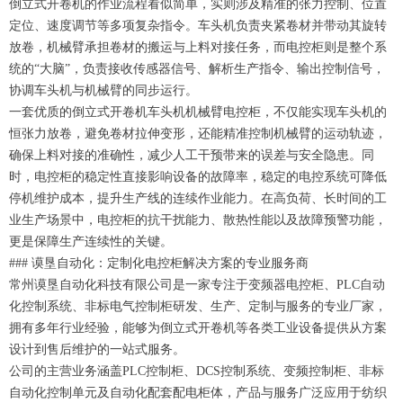
倒立式开卷机的作业流程看似简单，实则涉及精准的张力控制、位置
定位、速度调节等多项复杂指令。车头机负责夹紧卷材并带动其旋转
放卷，机械臂承担卷材的搬运与上料对接任务，而电控柜则是整个系
统的“大脑”，负责接收传感器信号、解析生产指令、输出控制信号，
协调车头机与机械臂的同步运行。
一套优质的倒立式开卷机车头机机械臂电控柜，不仅能实现车头机的
恒张力放卷，避免卷材拉伸变形，还能精准控制机械臂的运动轨迹，
确保上料对接的准确性，减少人工干预带来的误差与安全隐患。同
时，电控柜的稳定性直接影响设备的故障率，稳定的电控系统可降低
停机维护成本，提升生产线的连续作业能力。在高负荷、长时间的工
业生产场景中，电控柜的抗干扰能力、散热性能以及故障预警功能，
更是保障生产连续性的关键。
### 谟垦自动化：定制化电控柜解决方案的专业服务商
常州谟垦自动化科技有限公司是一家专注于变频器电控柜、PLC自动
化控制系统、非标电气控制柜研发、生产、定制与服务的专业厂家，
拥有多年行业经验，能够为倒立式开卷机等各类工业设备提供从方案
设计到售后维护的一站式服务。
公司的主营业务涵盖PLC控制柜、DCS控制系统、变频控制柜、非标
自动化控制单元及自动化配套配电柜体，产品与服务广泛应用于纺织