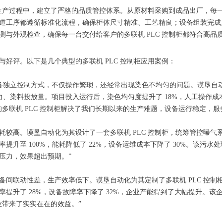
柜的生产过程中，建立了严格的品质管控体系。从原材料采购到成品出厂，
道工序都遵循标准化流程，确保柜体尺寸精准、工艺精良；设备组装完成后
与外观检查，确保每一台交付给客户的多联机 PLC 控制柜都符合高品
好评。以下是几个典型的多联机 PLC 控制柜应用案例：
备独立控制方式，不仅操作繁琐，还经常出现染色不均匀的问题。谟垦自动化为
力、染料投放量。项目投入运行后，染色均匀度提升了 18%，人工操作成本
多联机 PLC 控制柜解决了我们长期以来的生产难题，设备运行稳定，服
耗较高。谟垦自动化为其设计了一套多联机 PLC 控制柜，统筹管控曝
至 100%，能耗降低了 22%，设备运维成本下降了 30%。该污水处
压力，效果超出预期。”
备间联动性差，生产效率低下。谟垦自动化为其定制了多联机 PLC 控
提升了 28%，设备故障率下降了 32%，企业产能得到了大幅提升。该
业带来了实实在在的效益。”