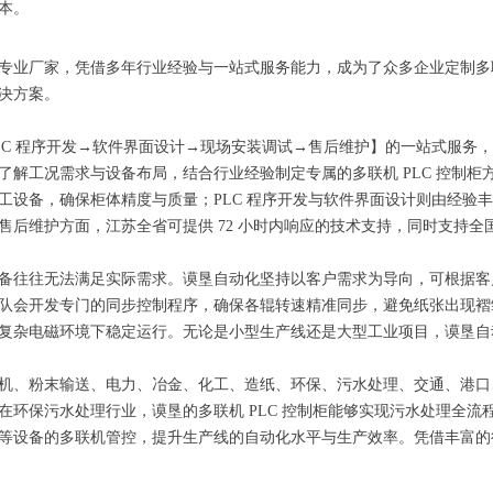
本。
专业厂家，凭借多年行业经验与一站式服务能力，成为了众多企业定制多联
决方案。
LC 程序开发→软件界面设计→现场安装调试→售后维护】的一站式服务
了解工况需求与设备布局，结合行业经验制定专属的多联机 PLC 控制
工设备，确保柜体精度与质量；PLC 程序开发与软件界面设计则由经验
售后维护方面，江苏全省可提供 72 小时内响应的技术支持，同时支持全
备往往无法满足实际需求。谟垦自动化坚持以客户需求为导向，可根据客户
队会开发专门的同步控制程序，确保各辊转速精准同步，避免纸张出现褶
复杂电磁环境下稳定运行。无论是小型生产线还是大型工业项目，谟垦自
机、粉末输送、电力、冶金、化工、造纸、环保、污水处理、交通、港口
在环保污水处理行业，谟垦的多联机 PLC 控制柜能够实现污水处理全
等设备的多联机管控，提升生产线的自动化水平与生产效率。凭借丰富的