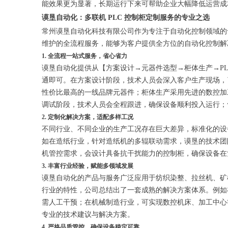
能效果更为显著，长期运行下来可帮助企业大幅降低运营成
谟垦自动化：多联机 PLC 控制柜定制服务的专业之选
常州谟垦自动化科技有限公司作为专注于自动化控制领域的
维护的全流程服务，能够为客户提供全方位的自动化控制解
1. 全流程一站式服务，省心省力
谟垦自动化提供从【方案设计→元器件选型→柜体生产→P
通即可。在方案设计阶段，技术人员会深入客户生产现场，
性价比最高的一线品牌元器件；柜体生产采用先进的数控加
调试阶段，技术人员会全程跟进，确保设备顺利投入运行；
2. 定制化解决方案，适配多样工况
不同行业、不同企业的生产工况存在巨大差异，标准化的设
如在造纸行业，针对造纸机的多辊联动需求，谟垦的技术团
机管控需求，会设计具备抗干扰能力的控制柜，确保设备在
3. 丰富行业经验，赋能多领域发展
谟垦自动化的产品与服务广泛应用于纺织染整、拉丝机、矿
行业的特性，公司总结出了一套成熟的解决方案体系。例如
需人工干预；在机械制造行业，可实现数控机床、加工中心
专业的技术建议与解决方案。
4. 严格品质管控，确保设备稳定可靠