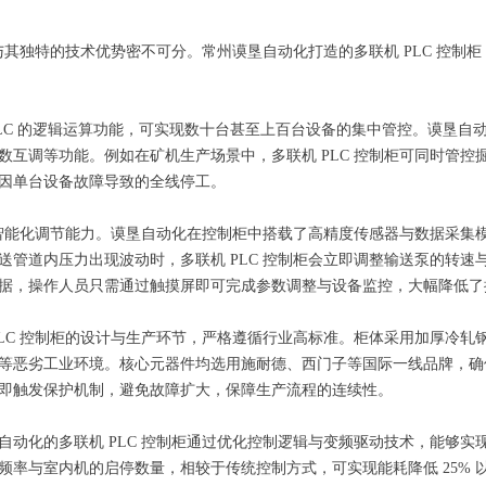
，与其独特的技术优势密不可分。常州谟垦自动化打造的多联机 PLC 控
过 PLC 的逻辑运算功能，可实现数十台甚至上百台设备的集中管控。谟垦自
数互调等功能。例如在矿机生产场景中，多联机 PLC 控制柜可同时管
因单台设备故障导致的全线停工。
的智能化调节能力。谟垦自动化在控制柜中搭载了高精度传感器与数据采集模
送管道内压力出现波动时，多联机 PLC 控制柜会立即调整输送泵的转
据，操作人员只需通过触摸屏即可完成参数调整与设备监控，大幅降低了
PLC 控制柜的设计与生产环节，严格遵循行业高标准。柜体采用加厚冷
等恶劣工业环境。核心元器件均选用施耐德、西门子等国际一线品牌，确
即触发保护机制，避免故障扩大，保障生产流程的连续性。
自动化的多联机 PLC 控制柜通过优化控制逻辑与变频驱动技术，能够
率与室内机的启停数量，相较于传统控制方式，可实现能耗降低 25% 以