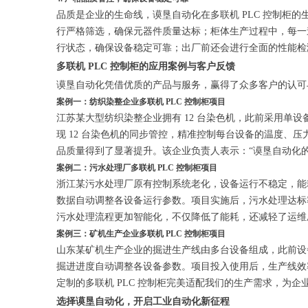
品质是企业的生命线，谟垦自动化在多联机 PLC 控制
行严格筛选，确保元器件质量达标；柜体生产过程中，每一
行状态，确保设备稳定可靠；出厂前还会进行全面的性能检测
多联机 PLC 控制柜的应用案例与客户反馈
谟垦自动化凭借优质的产品与服务，赢得了众多客户的认可与
案例一：纺织染整企业多联机 PLC 控制柜项目
江苏某大型纺织染整企业拥有 12 台染色机，此前采用单设
现 12 台染色机的同步管控，精准控制每台设备的温度、压
品质量得到了显著提升。该企业负责人表示：“谟垦自动化的
案例二：污水处理厂多联机 PLC 控制柜项目
浙江某污水处理厂原有控制系统老化，设备运行不稳定，能
数据自动调整各设备运行参数。项目实施后，污水处理达标率提升
污水处理流程更加智能化，不仅降低了能耗，还减轻了运维
案例三：矿机生产企业多联机 PLC 控制柜项目
山东某矿机生产企业的掘进生产线由多台设备组成，此前设
掘进进度自动调整各设备参数。项目投入使用后，生产线效率
定制的多联机 PLC 控制柜完美适配我们的生产需求，为企
选择谟垦自动化，开启工业自动化新征程