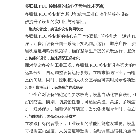
多联机 PLC 控制柜的核心优势与技术亮点
多联机 PLC 控制柜之所以能成为工业自动化的核心设备
步提升了设备的实用性与可靠性。
1. 集成化管控，实现多设备协同联动
多联机 PLC 控制柜的核心在于 “多联机” 管控能力，通
序，让多台设备在同一系统下实现同步运行、顺序启停、参
输机速度与筛分机频率，确保整条生产线的流畅运行，避免
2. 智能化调节，精准适配工况变化
面对复杂多变的工业工况，多联机 PLC 控制柜具备强大
运算分析，自动调整设备运行参数。在粉末输送行业，当输
足的问题。同时，控制柜的人机交互界面可实时展示各项数
3. 高可靠性设计，保障生产连续稳定
工业生产对设备的稳定性要求极高，谟垦自动化在多联机 
好的防尘、防潮、防腐蚀性能，可适应高温、高湿、多粉尘
护、短路保护、漏电保护等装置，当设备出现异常时，会立
4. 节能降耗，降低企业运营成本
在双碳目标的背景下，工业设备的节能性能愈发重要。谟垦
可根据室内温度、人员密度等数据，自动调整压缩机的运行频