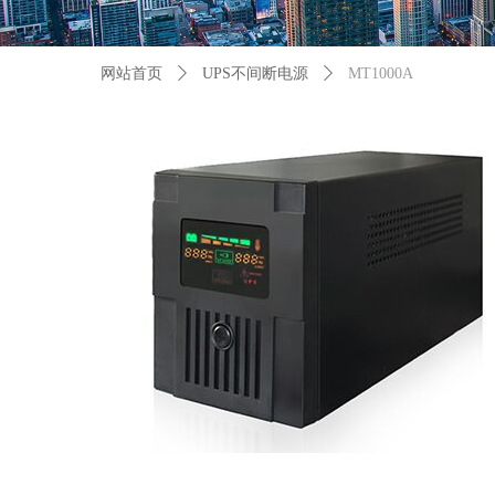
网站首页
ꄲ
UPS不间断电源
ꄲ
MT1000A