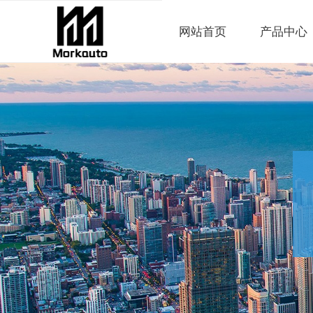
网站首页
产品中心
Control Render Error!ControlType:productSlideBind,StyleNam