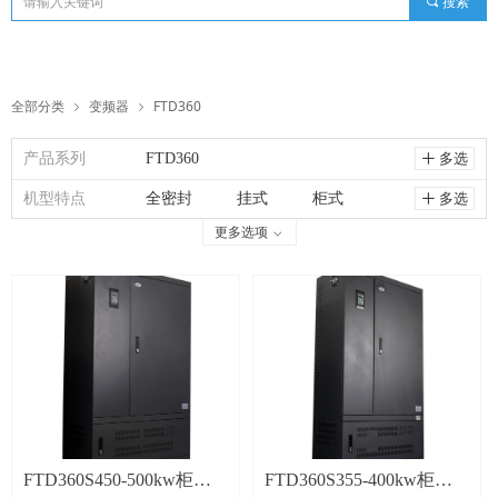
끠
搜索
全部分类
变频器
FTD360
ꁇ
ꁇ
产品系列
FTD360
多选
ꄸ
机型特点
全密封
挂式
柜式
多选
ꄸ
更多选项
ꀁ
塑壳
铁壳
工频
中频
FTD360S450-500kw柜式
FTD360S355-400kw柜式